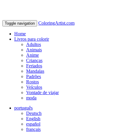
ColoringArtist.com
Toggle navigation
Home
Livros para colorir
Adultos
Animais
Anime
Crianças
Feriados
Mandalas
Padrões
Rostos
Veículos
Vontade de viajar
moda
português
Deutsch
English
español
français