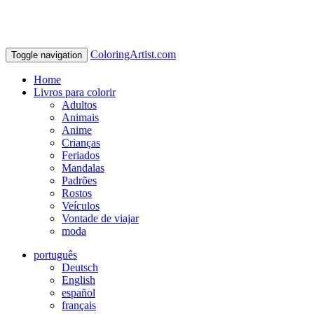
ColoringArtist.com
Toggle navigation
Home
Livros para colorir
Adultos
Animais
Anime
Crianças
Feriados
Mandalas
Padrões
Rostos
Veículos
Vontade de viajar
moda
português
Deutsch
English
español
français