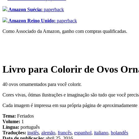
Amazon Suécia:
paperback
Amazon Reino Unido:
paperback
Como Associado da Amazon, ganho com compras qualificadas.
Livro para Colorir de Ovos Or
40 ovos ornamentados para você colorir.
Cores vivas, ótimas ilustrações e imaginação são tudo que você precis
Cada imagem é impressa em sua própria página de aproximadamente 2
Tema:
Feriados
Volume:
1
Língua:
português
Traduções:
inglês
,
alemão
,
francês
,
espanhol
,
italiano
,
holandês
Data de publicação:
abril 25, 2016