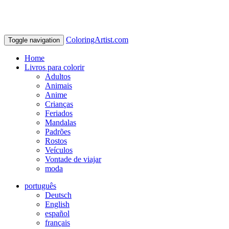
ColoringArtist.com
Toggle navigation
Home
Livros para colorir
Adultos
Animais
Anime
Crianças
Feriados
Mandalas
Padrões
Rostos
Veículos
Vontade de viajar
moda
português
Deutsch
English
español
français