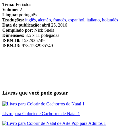
Tema:
Feriados
Volume:
2
Língua:
português
Traduções:
inglês
,
alemão
,
francês
,
espanhol
,
italiano
,
holandês
Data de publicação:
abril 25, 2016
Compilado por:
Nick Snels
Dimensões:
8.5 x 11 polegadas
ISBN-10:
1532935749
ISBN-13:
978-1532935749
Livros que você pode gostar
Livro para Colorir de Cachorros de Natal 1