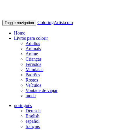
ColoringArtist.com
Toggle navigation
Home
Livros para colorir
Adultos
Animais
Anime
Crianças
Feriados
Mandalas
Padrões
Rostos
Veículos
Vontade de viajar
moda
português
Deutsch
English
español
français