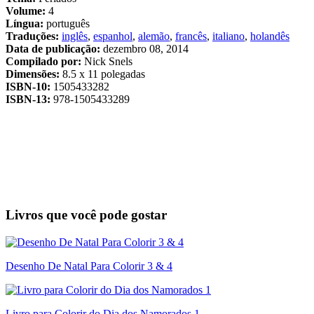
Volume:
4
Língua:
português
Traduções:
inglês
,
espanhol
,
alemão
,
francês
,
italiano
,
holandês
Data de publicação:
dezembro 08, 2014
Compilado por:
Nick Snels
Dimensões:
8.5 x 11 polegadas
ISBN-10:
1505433282
ISBN-13:
978-1505433289
Livros que você pode gostar
Desenho De Natal Para Colorir 3 & 4
Livro para Colorir do Dia dos Namorados 1