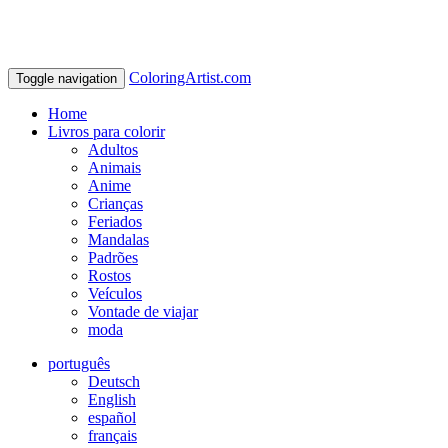
ColoringArtist.com
Toggle navigation
Home
Livros para colorir
Adultos
Animais
Anime
Crianças
Feriados
Mandalas
Padrões
Rostos
Veículos
Vontade de viajar
moda
português
Deutsch
English
español
français