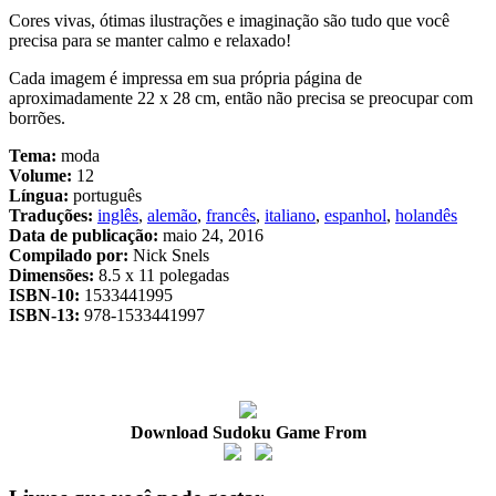
Cores vivas, ótimas ilustrações e imaginação são tudo que você
precisa para se manter calmo e relaxado!
Cada imagem é impressa em sua própria página de
aproximadamente 22 x 28 cm, então não precisa se preocupar com
borrões.
Tema:
moda
Volume:
12
Língua:
português
Traduções:
inglês
,
alemão
,
francês
,
italiano
,
espanhol
,
holandês
Data de publicação:
maio 24, 2016
Compilado por:
Nick Snels
Dimensões:
8.5 x 11 polegadas
ISBN-10:
1533441995
ISBN-13:
978-1533441997
Download Sudoku Game From