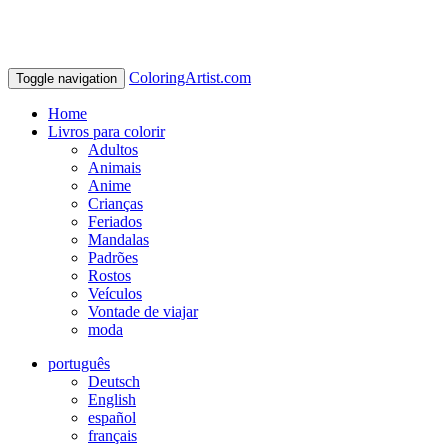
ColoringArtist.com
Toggle navigation
Home
Livros para colorir
Adultos
Animais
Anime
Crianças
Feriados
Mandalas
Padrões
Rostos
Veículos
Vontade de viajar
moda
português
Deutsch
English
español
français