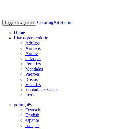
ColoringArtist.com
Toggle navigation
Home
Livros para colorir
Adultos
Animais
Anime
Crianças
Feriados
Mandalas
Padrões
Rostos
Veículos
Vontade de viajar
moda
português
Deutsch
English
español
français