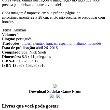
Cores vivas, ótimas ilustrações e imaginação são tudo que você
precisa para deixar a mente à vontade!
Cada imagem é impressa em sua própria página de
aproximadamente 22 x 28 cm, então não precisa se preocupar com
borrões.
Tema:
Animais
Volume:
1
Língua:
português
Traduções:
inglês
,
alemão
,
francês
,
espanhol
,
italiano
,
holandês
Data de publicação:
abril 26, 2016
Compilado por:
Nick Snels
Dimensões:
8.5 x 11 polegadas
ISBN-10:
1532953917
ISBN-13:
978-1532953910
Download Sudoku Game From
Livros que você pode gostar