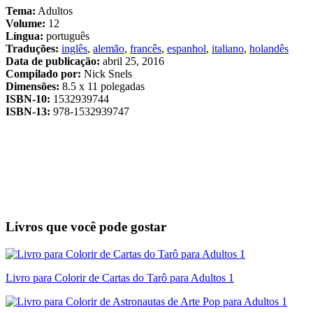
Tema:
Adultos
Volume:
12
Língua:
português
Traduções:
inglês
,
alemão
,
francês
,
espanhol
,
italiano
,
holandês
Data de publicação:
abril 25, 2016
Compilado por:
Nick Snels
Dimensões:
8.5 x 11 polegadas
ISBN-10:
1532939744
ISBN-13:
978-1532939747
Livros que você pode gostar
Livro para Colorir de Cartas do Tarô para Adultos 1