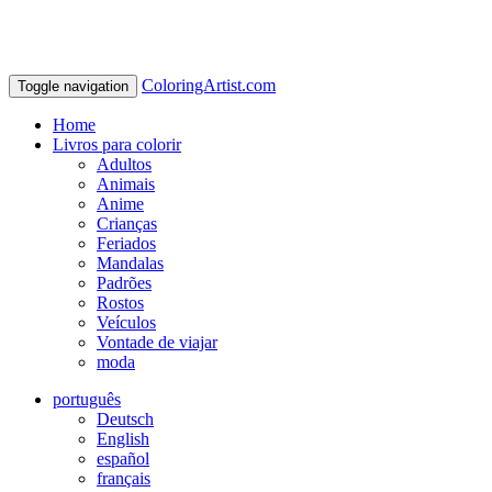
ColoringArtist.com
Toggle navigation
Home
Livros para colorir
Adultos
Animais
Anime
Crianças
Feriados
Mandalas
Padrões
Rostos
Veículos
Vontade de viajar
moda
português
Deutsch
English
español
français