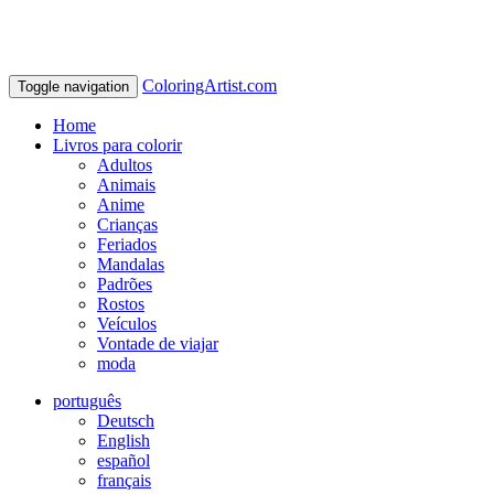
ColoringArtist.com
Toggle navigation
Home
Livros para colorir
Adultos
Animais
Anime
Crianças
Feriados
Mandalas
Padrões
Rostos
Veículos
Vontade de viajar
moda
português
Deutsch
English
español
français