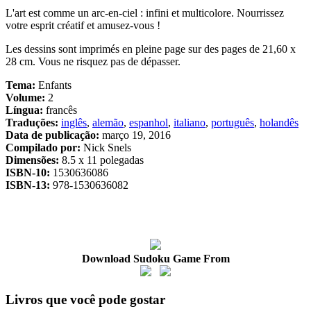
L'art est comme un arc-en-ciel : infini et multicolore. Nourrissez
votre esprit créatif et amusez-vous !
Les dessins sont imprimés en pleine page sur des pages de 21,60 x
28 cm. Vous ne risquez pas de dépasser.
Tema:
Enfants
Volume:
2
Língua:
francês
Traduções:
inglês
,
alemão
,
espanhol
,
italiano
,
português
,
holandês
Data de publicação:
março 19, 2016
Compilado por:
Nick Snels
Dimensões:
8.5 x 11 polegadas
ISBN-10:
1530636086
ISBN-13:
978-1530636082
Download Sudoku Game From
Livros que você pode gostar