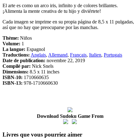
El arte es como un arco iris, infinito y de colores brillantes.
¡Alimenta la mente creativa de tu hijo y diviértete!
Cada imagen se imprime en su propia página de 8,5 x 11 pulgadas,
así que no hay que preocuparse por las manchas.
Thème:
Niños
Volume:
1
La langue:
Espagnol
Traductions:
Anglais
,
Allemand
,
Français
,
Italien
,
Portugais
Date de publication:
novembre 22, 2019
Compilé par:
Nick Snels
Dimensions:
8.5 x 11 inches
ISBN-10:
1710660635
ISBN-13:
978-1710660630
Download Sudoku Game From
Livres que vous pourriez aimer