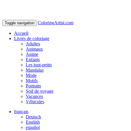
ColoringArtist.com
Toggle navigation
Accueil
Livres de coloriage
Adultes
Animaux
Anime
Enfants
Les tout-petits
Mandalas
Mode
Motifs
Portraits
Soif de voyage
Vacances
Véhicules
français
Deutsch
English
español