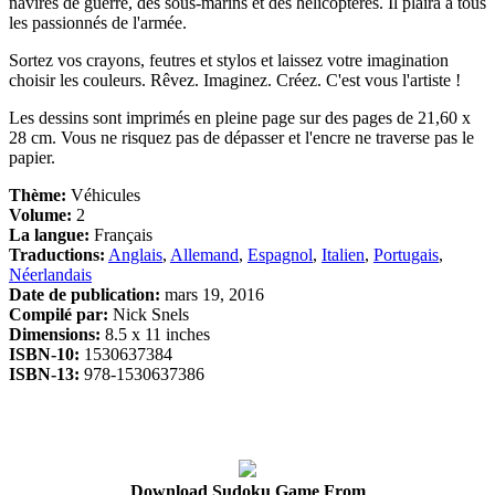
navires de guerre, des sous-marins et des hélicoptères. Il plaira à tous
les passionnés de l'armée.
Sortez vos crayons, feutres et stylos et laissez votre imagination
choisir les couleurs. Rêvez. Imaginez. Créez. C'est vous l'artiste !
Les dessins sont imprimés en pleine page sur des pages de 21,60 x
28 cm. Vous ne risquez pas de dépasser et l'encre ne traverse pas le
papier.
Thème:
Véhicules
Volume:
2
La langue:
Français
Traductions:
Anglais
,
Allemand
,
Espagnol
,
Italien
,
Portugais
,
Néerlandais
Date de publication:
mars 19, 2016
Compilé par:
Nick Snels
Dimensions:
8.5 x 11 inches
ISBN-10:
1530637384
ISBN-13:
978-1530637386
Download Sudoku Game From