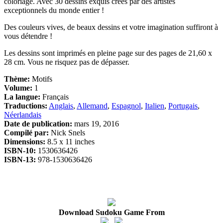
coloriage. Avec 30 dessins exquis créés par des artistes
exceptionnels du monde entier !
Des couleurs vives, de beaux dessins et votre imagination suffiront à
vous détendre !
Les dessins sont imprimés en pleine page sur des pages de 21,60 x
28 cm. Vous ne risquez pas de dépasser.
Thème:
Motifs
Volume:
1
La langue:
Français
Traductions:
Anglais
,
Allemand
,
Espagnol
,
Italien
,
Portugais
,
Néerlandais
Date de publication:
mars 19, 2016
Compilé par:
Nick Snels
Dimensions:
8.5 x 11 inches
ISBN-10:
1530636426
ISBN-13:
978-1530636426
Download Sudoku Game From