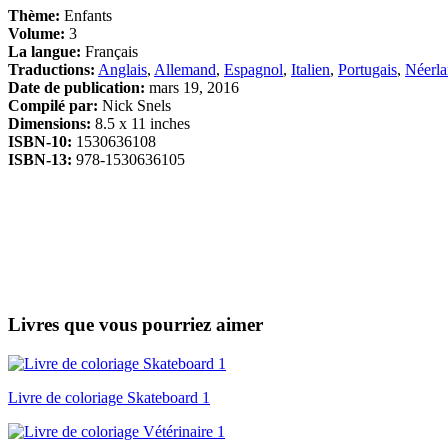
Thème:
Enfants
Volume:
3
La langue:
Français
Traductions:
Anglais
,
Allemand
,
Espagnol
,
Italien
,
Portugais
,
Néerla
Date de publication:
mars 19, 2016
Compilé par:
Nick Snels
Dimensions:
8.5 x 11 inches
ISBN-10:
1530636108
ISBN-13:
978-1530636105
Livres que vous pourriez aimer
Livre de coloriage Skateboard 1