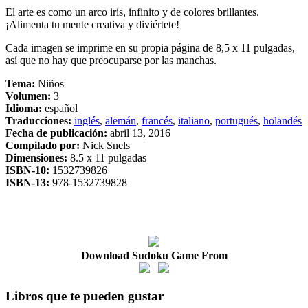
El arte es como un arco iris, infinito y de colores brillantes.
¡Alimenta tu mente creativa y diviértete!
Cada imagen se imprime en su propia página de 8,5 x 11 pulgadas,
así que no hay que preocuparse por las manchas.
Tema:
Niños
Volumen:
3
Idioma:
español
Traducciones:
inglés
,
alemán
,
francés
,
italiano
,
portugués
,
holandés
Fecha de publicación:
abril 13, 2016
Compilado por:
Nick Snels
Dimensiones:
8.5 x 11 pulgadas
ISBN-10:
1532739826
ISBN-13:
978-1532739828
Download Sudoku Game From
Libros que te pueden gustar