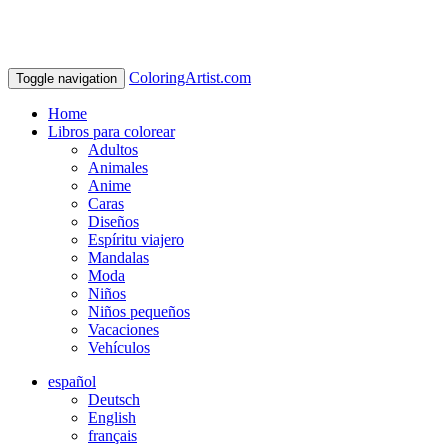
ColoringArtist.com
Toggle navigation
Home
Libros para colorear
Adultos
Animales
Anime
Caras
Diseños
Espíritu viajero
Mandalas
Moda
Niños
Niños pequeños
Vacaciones
Vehículos
español
Deutsch
English
français