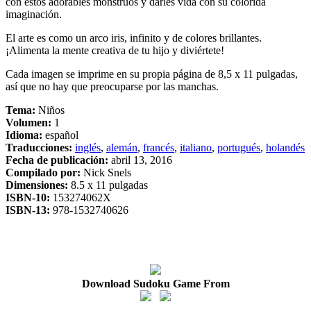
con estos adorables monstruos y darles vida con su colorida
imaginación.
El arte es como un arco iris, infinito y de colores brillantes.
¡Alimenta la mente creativa de tu hijo y diviértete!
Cada imagen se imprime en su propia página de 8,5 x 11 pulgadas,
así que no hay que preocuparse por las manchas.
Tema:
Niños
Volumen:
1
Idioma:
español
Traducciones:
inglés
,
alemán
,
francés
,
italiano
,
portugués
,
holandés
Fecha de publicación:
abril 13, 2016
Compilado por:
Nick Snels
Dimensiones:
8.5 x 11 pulgadas
ISBN-10:
153274062X
ISBN-13:
978-1532740626
Download Sudoku Game From