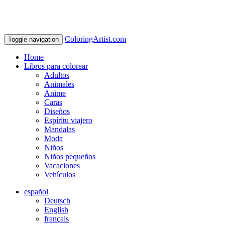
ColoringArtist.com
Toggle navigation
Home
Libros para colorear
Adultos
Animales
Anime
Caras
Diseños
Espíritu viajero
Mandalas
Moda
Niños
Niños pequeños
Vacaciones
Vehículos
español
Deutsch
English
français