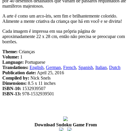
por 40 desenhos detalhados que variam de pássaros requintados até
mamíferos majestosos.
A arte é como um arco-íris, sem fim e brilhantemente colorido.
Alimente a mente criativa da criança que há em você e se divirta!
Cada imagem é impressa em sua própria página de
aproximadamente 22 x 28 cm, então não precisa se preocupar com
borrões.
Theme:
Crianças
Volume:
1
Language:
Portuguese
Translations:
English
,
German
,
French
,
Spanish
,
Italian
,
Dutch
Publication date:
April 25, 2016
Compiled by:
Nick Snels
Dimensions:
8.5 x 11 inches
ISBN-10:
1532939507
ISBN-13:
978-1532939501
Download Sudoku Game From