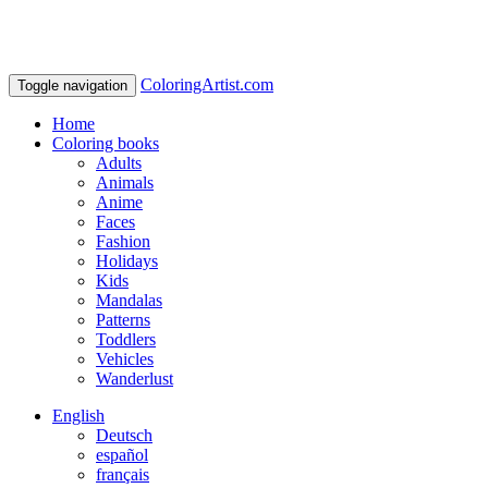
ColoringArtist.com
Toggle navigation
Home
Coloring books
Adults
Animals
Anime
Faces
Fashion
Holidays
Kids
Mandalas
Patterns
Toddlers
Vehicles
Wanderlust
English
Deutsch
español
français