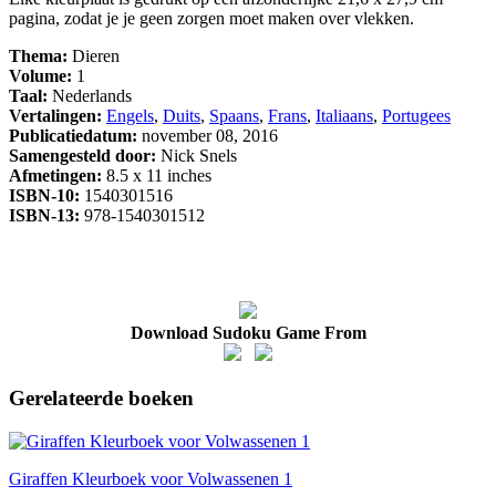
pagina, zodat je je geen zorgen moet maken over vlekken.
Thema:
Dieren
Volume:
1
Taal:
Nederlands
Vertalingen:
Engels
,
Duits
,
Spaans
,
Frans
,
Italiaans
,
Portugees
Publicatiedatum:
november 08, 2016
Samengesteld door:
Nick Snels
Afmetingen:
8.5 x 11 inches
ISBN-10:
1540301516
ISBN-13:
978-1540301512
Download Sudoku Game From
Gerelateerde boeken
Giraffen Kleurboek voor Volwassenen 1