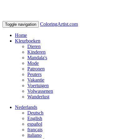
ColoringArtist.com
Toggle navigation
Home
Kleurboeken
Dieren
Kinderen
Mandala's
Mode
Patronen
Peuters
Vakantie
Voertuigen
Volwassenen
Wanderlust
Nederlands
Deutsch
English
español
français
italiano