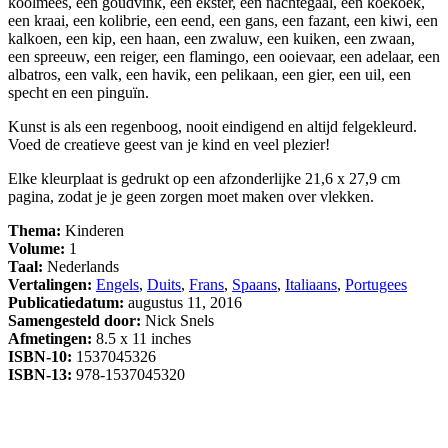
koolmees, een goudvink, een ekster, een nachtegaal, een koekoek,
een kraai, een kolibrie, een eend, een gans, een fazant, een kiwi, een
kalkoen, een kip, een haan, een zwaluw, een kuiken, een zwaan,
een spreeuw, een reiger, een flamingo, een ooievaar, een adelaar, een
albatros, een valk, een havik, een pelikaan, een gier, een uil, een
specht en een pinguïn.
Kunst is als een regenboog, nooit eindigend en altijd felgekleurd.
Voed de creatieve geest van je kind en veel plezier!
Elke kleurplaat is gedrukt op een afzonderlijke 21,6 x 27,9 cm
pagina, zodat je je geen zorgen moet maken over vlekken.
Thema:
Kinderen
Volume:
1
Taal:
Nederlands
Vertalingen:
Engels
,
Duits
,
Frans
,
Spaans
,
Italiaans
,
Portugees
Publicatiedatum:
augustus 11, 2016
Samengesteld door:
Nick Snels
Afmetingen:
8.5 x 11 inches
ISBN-10:
1537045326
ISBN-13:
978-1537045320