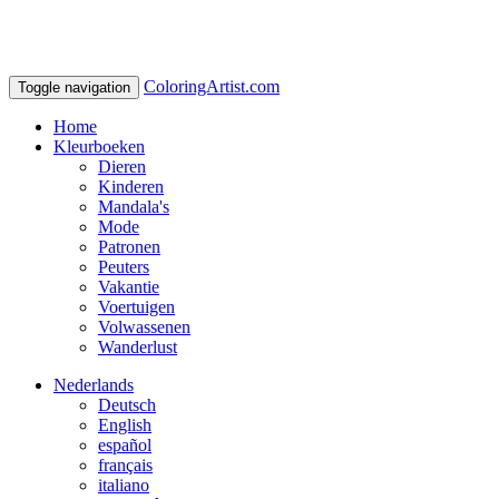
ColoringArtist.com
Toggle navigation
Home
Kleurboeken
Dieren
Kinderen
Mandala's
Mode
Patronen
Peuters
Vakantie
Voertuigen
Volwassenen
Wanderlust
Nederlands
Deutsch
English
español
français
italiano