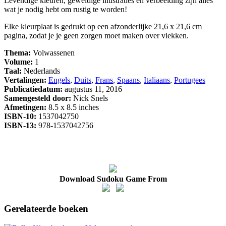
Levendige kleuren, geweldige illustraties en verbeelding zijn alles
wat je nodig hebt om rustig te worden!
Elke kleurplaat is gedrukt op een afzonderlijke 21,6 x 21,6 cm
pagina, zodat je je geen zorgen moet maken over vlekken.
Thema:
Volwassenen
Volume:
1
Taal:
Nederlands
Vertalingen:
Engels
,
Duits
,
Frans
,
Spaans
,
Italiaans
,
Portugees
Publicatiedatum:
augustus 11, 2016
Samengesteld door:
Nick Snels
Afmetingen:
8.5 x 8.5 inches
ISBN-10:
1537042750
ISBN-13:
978-1537042756
Download Sudoku Game From
Gerelateerde boeken