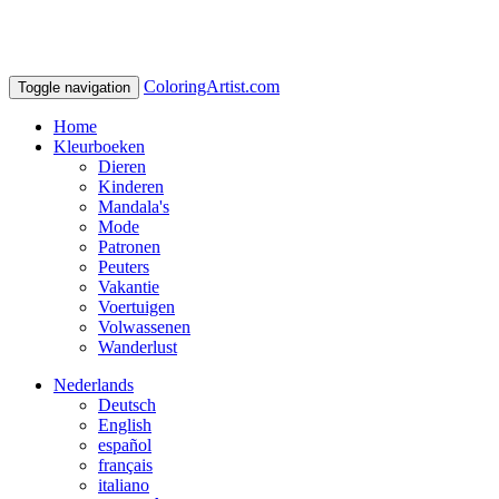
ColoringArtist.com
Toggle navigation
Home
Kleurboeken
Dieren
Kinderen
Mandala's
Mode
Patronen
Peuters
Vakantie
Voertuigen
Volwassenen
Wanderlust
Nederlands
Deutsch
English
español
français
italiano