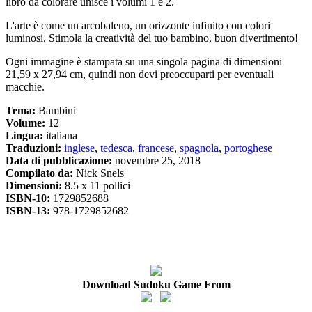
libro da colorare unisce i volumi 1 e 2.
L'arte è come un arcobaleno, un orizzonte infinito con colori
luminosi. Stimola la creatività del tuo bambino, buon divertimento!
Ogni immagine è stampata su una singola pagina di dimensioni
21,59 x 27,94 cm, quindi non devi preoccuparti per eventuali
macchie.
Tema:
Bambini
Volume:
12
Lingua:
italiana
Traduzioni:
inglese
,
tedesca
,
francese
,
spagnola
,
portoghese
Data di pubblicazione:
novembre 25, 2018
Compilato da:
Nick Snels
Dimensioni:
8.5 x 11 pollici
ISBN-10:
1729852688
ISBN-13:
978-1729852682
Download Sudoku Game From