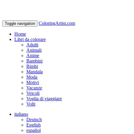
ColoringArtist.com
Toggle navigation
Home
Libri da colorare
Adulti
Animali
Anime
Bambini
Bimbi
Mandala
Moda
Motivi
Vacanze
Veicoli
Voglia di viaggiare
Volti
italiano
Deutsch
English
español