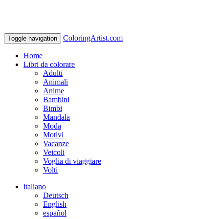
ColoringArtist.com
Toggle navigation
Home
Libri da colorare
Adulti
Animali
Anime
Bambini
Bimbi
Mandala
Moda
Motivi
Vacanze
Veicoli
Voglia di viaggiare
Volti
italiano
Deutsch
English
español