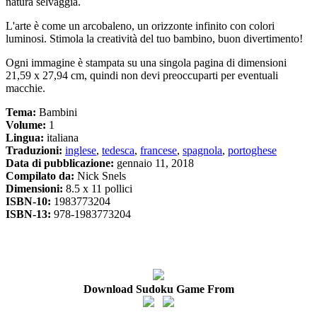
natura selvaggia.
L'arte è come un arcobaleno, un orizzonte infinito con colori
luminosi. Stimola la creatività del tuo bambino, buon divertimento!
Ogni immagine è stampata su una singola pagina di dimensioni
21,59 x 27,94 cm, quindi non devi preoccuparti per eventuali
macchie.
Tema:
Bambini
Volume:
1
Lingua:
italiana
Traduzioni:
inglese
,
tedesca
,
francese
,
spagnola
,
portoghese
Data di pubblicazione:
gennaio 11, 2018
Compilato da:
Nick Snels
Dimensioni:
8.5 x 11 pollici
ISBN-10:
1983773204
ISBN-13:
978-1983773204
Download Sudoku Game From