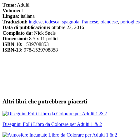
Tema:
Adulti
Volume:
1
Lingua:
italiana
Traduzioni:
inglese
,
tedesca
,
spagnola
,
francese
,
olandese
,
portoghes
Data di pubblicazione:
ottobre 23, 2016
Compilato da:
Nick Snels
Dimensioni:
8.5 x 11 pollici
ISBN-10:
1539708853
ISBN-13:
978-1539708858
Altri libri che potrebbero piacerti
Disegnini Folli Libro da Colorare per Adulti 1 & 2