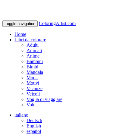
ColoringArtist.com
Toggle navigation
Home
Libri da colorare
Adulti
Animali
Anime
Bambini
Bimbi
Mandala
Moda
Motivi
Vacanze
Veicoli
Voglia di viaggiare
Volti
italiano
Deutsch
English
español