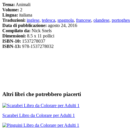
Tema:
Animali
Volume:
2
Lingua:
italiana
Traduzioni:
inglese
,
tedesca
,
spagnola
,
francese
,
olandese
,
portoghes
Data di pubblicazione:
agosto 24, 2016
Compilato da:
Nick Snels
Dimensioni:
8.5 x 11 pollici
ISBN-10:
1537278037
ISBN-13:
978-1537278032
Altri libri che potrebbero piacerti
Scarabei Libro da Colorare per Adulti 1