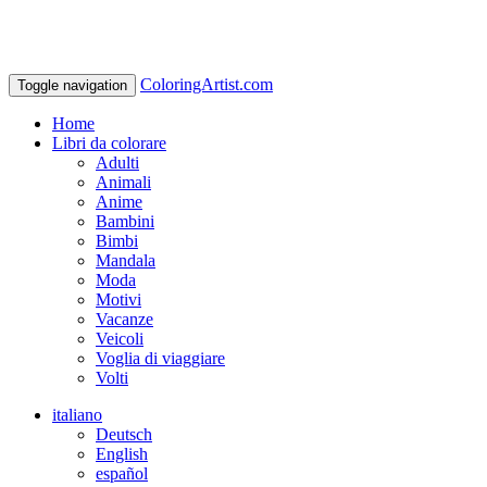
ColoringArtist.com
Toggle navigation
Home
Libri da colorare
Adulti
Animali
Anime
Bambini
Bimbi
Mandala
Moda
Motivi
Vacanze
Veicoli
Voglia di viaggiare
Volti
italiano
Deutsch
English
español