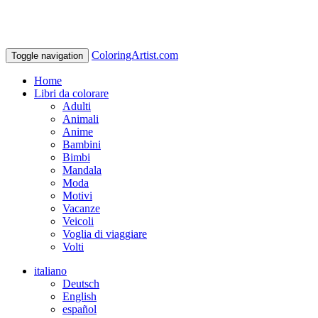
ColoringArtist.com
Toggle navigation
Home
Libri da colorare
Adulti
Animali
Anime
Bambini
Bimbi
Mandala
Moda
Motivi
Vacanze
Veicoli
Voglia di viaggiare
Volti
italiano
Deutsch
English
español