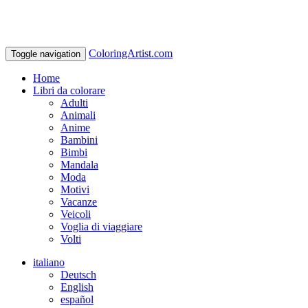
ColoringArtist.com
Toggle navigation
Home
Libri da colorare
Adulti
Animali
Anime
Bambini
Bimbi
Mandala
Moda
Motivi
Vacanze
Veicoli
Voglia di viaggiare
Volti
italiano
Deutsch
English
español