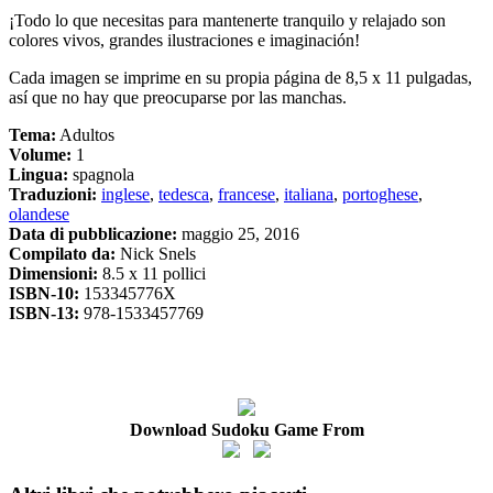
¡Todo lo que necesitas para mantenerte tranquilo y relajado son
colores vivos, grandes ilustraciones e imaginación!
Cada imagen se imprime en su propia página de 8,5 x 11 pulgadas,
así que no hay que preocuparse por las manchas.
Tema:
Adultos
Volume:
1
Lingua:
spagnola
Traduzioni:
inglese
,
tedesca
,
francese
,
italiana
,
portoghese
,
olandese
Data di pubblicazione:
maggio 25, 2016
Compilato da:
Nick Snels
Dimensioni:
8.5 x 11 pollici
ISBN-10:
153345776X
ISBN-13:
978-1533457769
Download Sudoku Game From