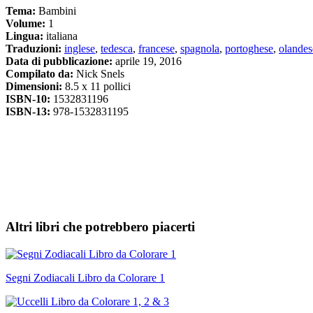
Tema:
Bambini
Volume:
1
Lingua:
italiana
Traduzioni:
inglese
,
tedesca
,
francese
,
spagnola
,
portoghese
,
olandes
Data di pubblicazione:
aprile 19, 2016
Compilato da:
Nick Snels
Dimensioni:
8.5 x 11 pollici
ISBN-10:
1532831196
ISBN-13:
978-1532831195
Altri libri che potrebbero piacerti
Segni Zodiacali Libro da Colorare 1