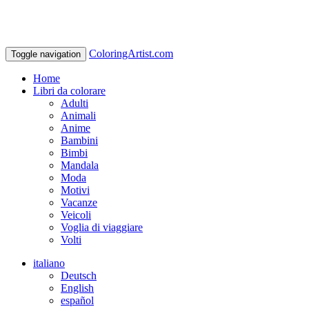
ColoringArtist.com
Toggle navigation
Home
Libri da colorare
Adulti
Animali
Anime
Bambini
Bimbi
Mandala
Moda
Motivi
Vacanze
Veicoli
Voglia di viaggiare
Volti
italiano
Deutsch
English
español