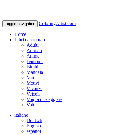
ColoringArtist.com
Toggle navigation
Home
Libri da colorare
Adulti
Animali
Anime
Bambini
Bimbi
Mandala
Moda
Motivi
Vacanze
Veicoli
Voglia di viaggiare
Volti
italiano
Deutsch
English
español