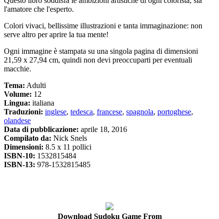
Questo libro soddisfa le ambizioni artistiche di ogni colorista, sia
l'amatore che l'esperto.
Colori vivaci, bellissime illustrazioni e tanta immaginazione: non
serve altro per aprire la tua mente!
Ogni immagine è stampata su una singola pagina di dimensioni
21,59 x 27,94 cm, quindi non devi preoccuparti per eventuali
macchie.
Tema:
Adulti
Volume:
12
Lingua:
italiana
Traduzioni:
inglese
,
tedesca
,
francese
,
spagnola
,
portoghese
,
olandese
Data di pubblicazione:
aprile 18, 2016
Compilato da:
Nick Snels
Dimensioni:
8.5 x 11 pollici
ISBN-10:
1532815484
ISBN-13:
978-1532815485
Download Sudoku Game From