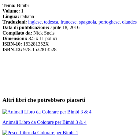
Tema:
Bimbi
Volume:
1
Lingua:
italiana
Traduzioni:
inglese
,
tedesca
,
francese
,
spagnola
,
portoghese
,
olandes
Data di pubblicazione:
aprile 18, 2016
Compilato da:
Nick Snels
Dimensioni:
8.5 x 11 pollici
ISBN-10:
153281352X
ISBN-13:
978-1532813528
Altri libri che potrebbero piacerti
Animali Libro da Colorare per Bimbi 3 & 4