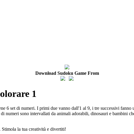
Download Sudoku Game From
olorare 1
 6 set di numeri. I primi due vanno dall'1 al 9, i tre successivi fanno u
t di numeri sono intervallati da animali adorabili, dinosauri e bambini c
timola la tua creatività e divertiti!