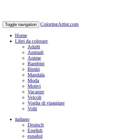
ColoringArtist.com
Toggle navigation
Home
Libri da colorare
Adulti
Animali
Anime
Bambini
Bimbi
Mandala
Moda
Motivi
Vacanze
Veicoli
Voglia di viaggiare
Volti
italiano
Deutsch
English
español