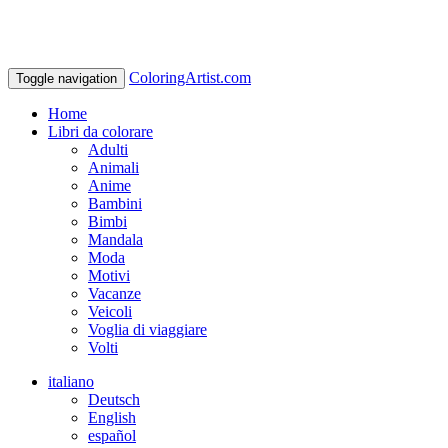
ColoringArtist.com
Toggle navigation
Home
Libri da colorare
Adulti
Animali
Anime
Bambini
Bimbi
Mandala
Moda
Motivi
Vacanze
Veicoli
Voglia di viaggiare
Volti
italiano
Deutsch
English
español