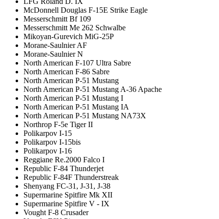
LFG Roland D. IX
McDonnell Douglas F-15E Strike Eagle
Messerschmitt Bf 109
Messerschmitt Me 262 Schwalbe
Mikoyan-Gurevich MiG-25P
Morane-Saulnier AF
Morane-Saulnier N
North American F-107 Ultra Sabre
North American F-86 Sabre
North American P-51 Mustang
North American P-51 Mustang A-36 Apache
North American P-51 Mustang I
North American P-51 Mustang IA
North American P-51 Mustang NA73X
Northrop F-5e Tiger II
Polikarpov I-15
Polikarpov I-15bis
Polikarpov I-16
Reggiane Re.2000 Falco I
Republic F-84 Thunderjet
Republic F-84F Thunderstreak
Shenyang FC-31, J-31, J-38
Supermarine Spitfire Mk XII
Supermarine Spitfire V - IX
Vought F-8 Crusader