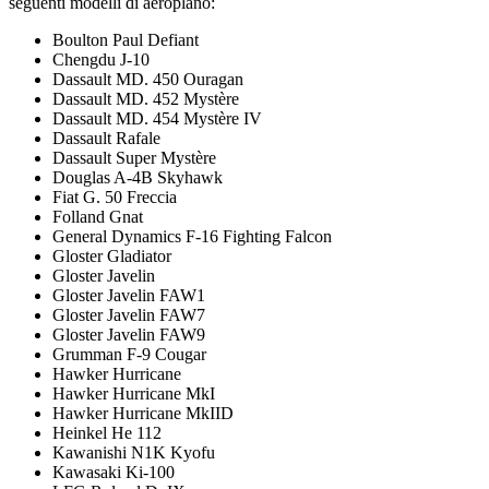
seguenti modelli di aeroplano:
Boulton Paul Defiant
Chengdu J-10
Dassault MD. 450 Ouragan
Dassault MD. 452 Mystère
Dassault MD. 454 Mystère IV
Dassault Rafale
Dassault Super Mystère
Douglas A-4B Skyhawk
Fiat G. 50 Freccia
Folland Gnat
General Dynamics F-16 Fighting Falcon
Gloster Gladiator
Gloster Javelin
Gloster Javelin FAW1
Gloster Javelin FAW7
Gloster Javelin FAW9
Grumman F-9 Cougar
Hawker Hurricane
Hawker Hurricane MkI
Hawker Hurricane MkIID
Heinkel He 112
Kawanishi N1K Kyofu
Kawasaki Ki-100