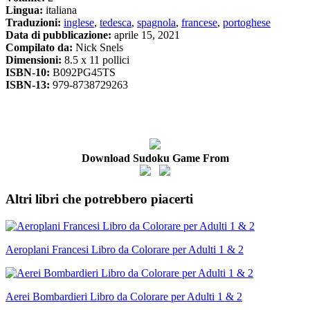
Lingua:
italiana
Traduzioni:
inglese
,
tedesca
,
spagnola
,
francese
,
portoghese
Data di pubblicazione:
aprile 15, 2021
Compilato da:
Nick Snels
Dimensioni:
8.5 x 11 pollici
ISBN-10:
B092PG45TS
ISBN-13:
979-8738729263
Download Sudoku Game From
Altri libri che potrebbero piacerti
Aeroplani Francesi Libro da Colorare per Adulti 1 & 2
Aerei Bombardieri Libro da Colorare per Adulti 1 & 2