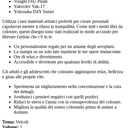
Vought F6U Pirate
Yakovlev Yak-17
Yokosuka D4Y Suisei
Utilizza i tuoi materiali artistici preferiti per creare personali
capolavori mentre ti rilassi in tranquillità. Come tutti i nostri libri da
colorare, questi disegni sono stati realizzati in modo accurato per
liberare l'artista che c'è in te.
Un personalissimo regalo per un amante degli aeroplani.
La stampa su un solo lato mantiene le tue opere immacolate.
Ore di relax e divertimento.
Accessibile e divertente per qualsiasi livello di abilità.
Gli adulti e gli adolescenti che colorano aggiungono relax, bellezza
e gioia alle proprie vite.
Sperimenta un miglioramento nella concentrazione e la cura
dei dettagli.
Sostituisci i pensieri negativi con quelli positivi.
Riduci lo stress e l'ansia con la consapevolezza del colorare.
Migliora la qualità del sonno colorando prima di andare a
dormire.
Tema:
Veicoli
Volume:
2