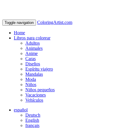
ColoringArtist.com
Toggle navigation
Home
Libros para colorear
Adultos
Animales
Anime
Caras
Diseños
Espíritu viajero
Mandalas
Moda
Niños
Niños pequeños
Vacaciones
Vehículos
español
Deutsch
English
français