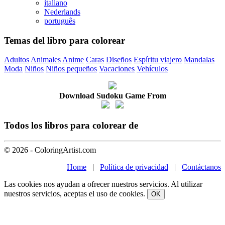
italiano
Nederlands
português
Temas del libro para colorear
Adultos
Animales
Anime
Caras
Diseños
Espíritu viajero
Mandalas
Moda
Niños
Niños pequeños
Vacaciones
Vehículos
Download Sudoku Game From
Todos los libros para colorear de
© 2026 - ColoringArtist.com
Home
|
Política de privacidad
|
Contáctanos
Las cookies nos ayudan a ofrecer nuestros servicios. Al utilizar
nuestros servicios, aceptas el uso de cookies.
OK