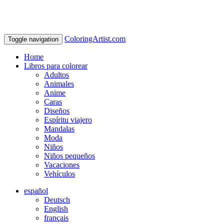
ColoringArtist.com
Toggle navigation
Home
Libros para colorear
Adultos
Animales
Anime
Caras
Diseños
Espíritu viajero
Mandalas
Moda
Niños
Niños pequeños
Vacaciones
Vehículos
español
Deutsch
English
français