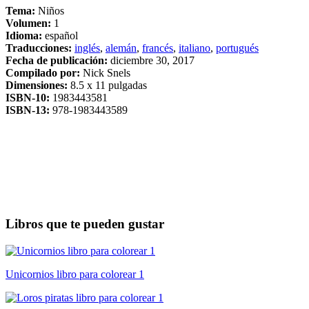
Tema:
Niños
Volumen:
1
Idioma:
español
Traducciones:
inglés
,
alemán
,
francés
,
italiano
,
portugués
Fecha de publicación:
diciembre 30, 2017
Compilado por:
Nick Snels
Dimensiones:
8.5 x 11 pulgadas
ISBN-10:
1983443581
ISBN-13:
978-1983443589
Libros que te pueden gustar
Unicornios libro para colorear 1