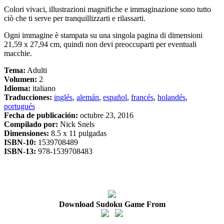
Colori vivaci, illustrazioni magnifiche e immaginazione sono tutto
ciò che ti serve per tranquillizzarti e rilassarti.
Ogni immagine è stampata su una singola pagina di dimensioni
21,59 x 27,94 cm, quindi non devi preoccuparti per eventuali
macchie.
Tema:
Adulti
Volumen:
2
Idioma:
italiano
Traducciones:
inglés
,
alemán
,
español
,
francés
,
holandés
,
portugués
Fecha de publicación:
octubre 23, 2016
Compilado por:
Nick Snels
Dimensiones:
8.5 x 11 pulgadas
ISBN-10:
1539708489
ISBN-13:
978-1539708483
Download Sudoku Game From