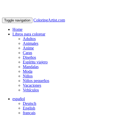
ColoringArtist.com
Toggle navigation
Home
Libros para colorear
Adultos
Animales
Anime
Caras
Diseños
Espíritu viajero
Mandalas
Moda
Niños
Niños pequeños
Vacaciones
Vehículos
español
Deutsch
English
français