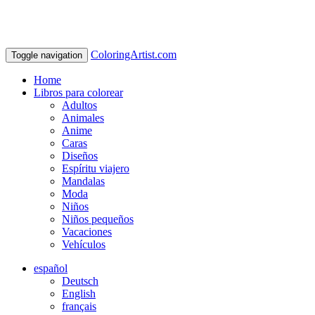
ColoringArtist.com
Toggle navigation
Home
Libros para colorear
Adultos
Animales
Anime
Caras
Diseños
Espíritu viajero
Mandalas
Moda
Niños
Niños pequeños
Vacaciones
Vehículos
español
Deutsch
English
français