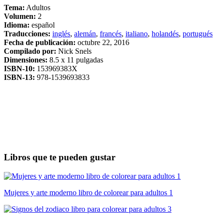
Tema:
Adultos
Volumen:
2
Idioma:
español
Traducciones:
inglés
,
alemán
,
francés
,
italiano
,
holandés
,
portugués
Fecha de publicación:
octubre 22, 2016
Compilado por:
Nick Snels
Dimensiones:
8.5 x 11 pulgadas
ISBN-10:
153969383X
ISBN-13:
978-1539693833
Libros que te pueden gustar
Mujeres y arte moderno libro de colorear para adultos 1