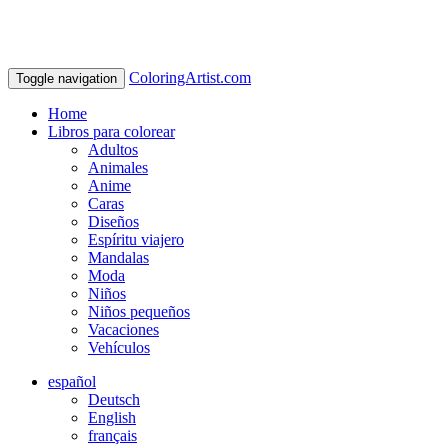
ColoringArtist.com
Toggle navigation
Home
Libros para colorear
Adultos
Animales
Anime
Caras
Diseños
Espíritu viajero
Mandalas
Moda
Niños
Niños pequeños
Vacaciones
Vehículos
español
Deutsch
English
français