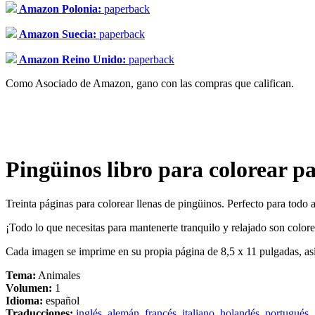
Amazon Polonia:
paperback
Amazon Suecia:
paperback
Amazon Reino Unido:
paperback
Como Asociado de Amazon, gano con las compras que califican.
Pingüinos libro para colorear pa
Treinta páginas para colorear llenas de pingüinos. Perfecto para todo 
¡Todo lo que necesitas para mantenerte tranquilo y relajado son colore
Cada imagen se imprime en su propia página de 8,5 x 11 pulgadas, as
Tema:
Animales
Volumen:
1
Idioma:
español
Traducciones:
inglés
,
alemán
,
francés
,
italiano
,
holandés
,
portugués