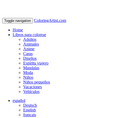
ColoringArtist.com
Toggle navigation
Home
Libros para colorear
Adultos
Animales
Anime
Caras
Diseños
Espíritu viajero
Mandalas
Moda
Niños
Niños pequeños
Vacaciones
Vehículos
español
Deutsch
English
français