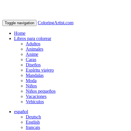
ColoringArtist.com
Toggle navigation
Home
Libros para colorear
Adultos
Animales
Anime
Caras
Diseños
Espíritu viajero
Mandalas
Moda
Niños
Niños pequeños
Vacaciones
Vehículos
español
Deutsch
English
français