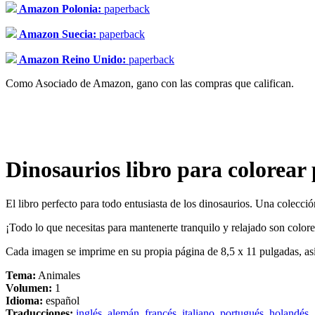
Amazon Polonia:
paperback
Amazon Suecia:
paperback
Amazon Reino Unido:
paperback
Como Asociado de Amazon, gano con las compras que califican.
Dinosaurios libro para colorear 
El libro perfecto para todo entusiasta de los dinosaurios. Una colecci
¡Todo lo que necesitas para mantenerte tranquilo y relajado son colore
Cada imagen se imprime en su propia página de 8,5 x 11 pulgadas, as
Tema:
Animales
Volumen:
1
Idioma:
español
Traducciones:
inglés
,
alemán
,
francés
,
italiano
,
portugués
,
holandés