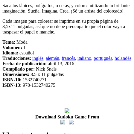
Saca tus lápices, bolígrafos, o ceras, y colorea utilizando tu brillante
imaginación. Sueña. Imagina. Crea. ¡Sé un artista del coloreado!
Cada imagen para colorear se imprime en su propia página de
8,5x11 pulgadas, así que no debe preocuparte que el color vaya a
traspasar el papel o manche.
Tema:
Moda
Volumen:
1
Idioma:
español
Traducciones:
inglés
,
alemán
,
francés
,
italiano
,
portugués
,
holandés
Fecha de publicación:
abril 13, 2016
Compilado por:
Nick Snels
Dimensiones:
8.5 x 11 pulgadas
ISBN-10:
1532740271
ISBN-13:
978-1532740275
Download Sudoku Game From