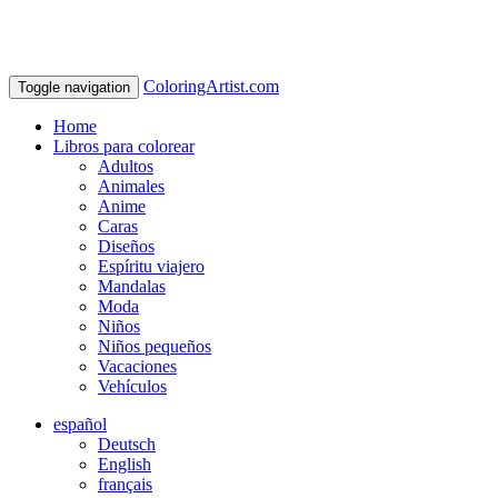
ColoringArtist.com
Toggle navigation
Home
Libros para colorear
Adultos
Animales
Anime
Caras
Diseños
Espíritu viajero
Mandalas
Moda
Niños
Niños pequeños
Vacaciones
Vehículos
español
Deutsch
English
français