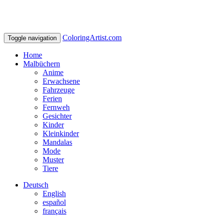
ColoringArtist.com
Toggle navigation
Home
Malbüchern
Anime
Erwachsene
Fahrzeuge
Ferien
Fernweh
Gesichter
Kinder
Kleinkinder
Mandalas
Mode
Muster
Tiere
Deutsch
English
español
français