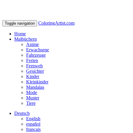
ColoringArtist.com
Toggle navigation
Home
Malbüchern
Anime
Erwachsene
Fahrzeuge
Ferien
Fernweh
Gesichter
Kinder
Kleinkinder
Mandalas
Mode
Muster
Tiere
Deutsch
English
español
français