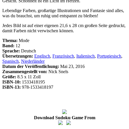
Gesicht. Schönheit ist ein Licht im Herzen.
Lebendige Farben, großartige Illustrationen und Fantasie sind alles,
was du brauchst, um ruhig und entspannt zu bleiben!
Jedes Bild ist auf einer eigenen 21,6 x 28 cm großen Seite gedruckt,
damit Farben nicht verwischen können.
Thema:
Mode
Band:
12
Sprache:
Deutsch
Übersetzungen:
Englisch
,
Französisch
,
Italienisch
,
Portugiesisch
,
Spanisch
,
Niederländer
Datum der Veröffentlichung:
Mai 23, 2016
Zusammengestellt von:
Nick Snels
Größe:
8.5 x 11 Zoll
ISBN-10:
1533418195
ISBN-13:
978-1533418197
Download Sudoku Game From