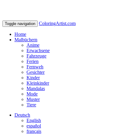
ColoringArtist.com
Toggle navigation
Home
Malbüchern
Anime
Erwachsene
Fahrzeuge
Ferien
Fernweh
Gesichter
Kinder
Kleinkinder
Mandalas
Mode
Muster
Tiere
Deutsch
English
español
français