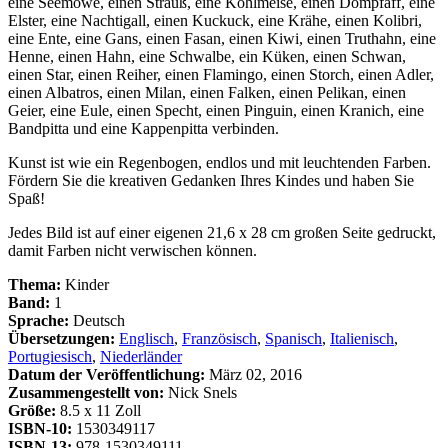
eine Seemöwe, einen Strauß, eine Kohlmeise, einen Dompfaff, eine
Elster, eine Nachtigall, einen Kuckuck, eine Krähe, einen Kolibri,
eine Ente, eine Gans, einen Fasan, einen Kiwi, einen Truthahn, eine
Henne, einen Hahn, eine Schwalbe, ein Küken, einen Schwan,
einen Star, einen Reiher, einen Flamingo, einen Storch, einen Adler,
einen Albatros, einen Milan, einen Falken, einen Pelikan, einen
Geier, eine Eule, einen Specht, einen Pinguin, einen Kranich, eine
Bandpitta und eine Kappenpitta verbinden.
Kunst ist wie ein Regenbogen, endlos und mit leuchtenden Farben.
Fördern Sie die kreativen Gedanken Ihres Kindes und haben Sie
Spaß!
Jedes Bild ist auf einer eigenen 21,6 x 28 cm großen Seite gedruckt,
damit Farben nicht verwischen können.
Thema:
Kinder
Band:
1
Sprache:
Deutsch
Übersetzungen:
Englisch
,
Französisch
,
Spanisch
,
Italienisch
,
Portugiesisch
,
Niederländer
Datum der Veröffentlichung:
März 02, 2016
Zusammengestellt von:
Nick Snels
Größe:
8.5 x 11 Zoll
ISBN-10:
1530349117
ISBN-13:
978-1530349111