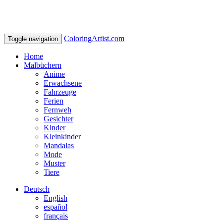
ColoringArtist.com
Toggle navigation
Home
Malbüchern
Anime
Erwachsene
Fahrzeuge
Ferien
Fernweh
Gesichter
Kinder
Kleinkinder
Mandalas
Mode
Muster
Tiere
Deutsch
English
español
français