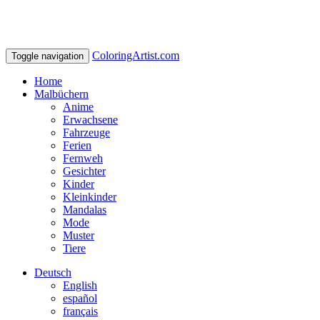
ColoringArtist.com
Toggle navigation
Home
Malbüchern
Anime
Erwachsene
Fahrzeuge
Ferien
Fernweh
Gesichter
Kinder
Kleinkinder
Mandalas
Mode
Muster
Tiere
Deutsch
English
español
français