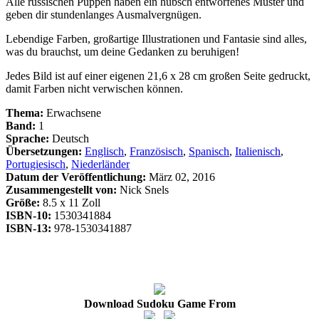
Alle russischen Puppen haben ein hübsch entworfenes Muster und
geben dir stundenlanges Ausmalvergnügen.
Lebendige Farben, großartige Illustrationen und Fantasie sind alles,
was du brauchst, um deine Gedanken zu beruhigen!
Jedes Bild ist auf einer eigenen 21,6 x 28 cm großen Seite gedruckt,
damit Farben nicht verwischen können.
Thema:
Erwachsene
Band:
1
Sprache:
Deutsch
Übersetzungen:
Englisch
,
Französisch
,
Spanisch
,
Italienisch
,
Portugiesisch
,
Niederländer
Datum der Veröffentlichung:
März 02, 2016
Zusammengestellt von:
Nick Snels
Größe:
8.5 x 11 Zoll
ISBN-10:
1530341884
ISBN-13:
978-1530341887
Download Sudoku Game From