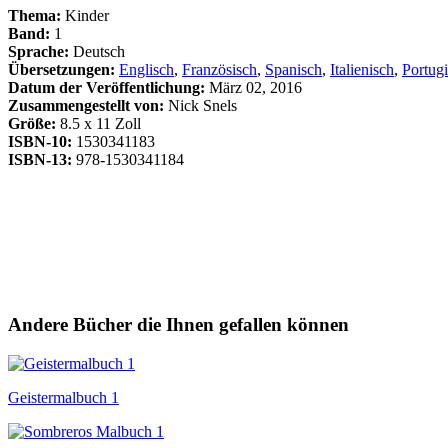
Thema:
Kinder
Band:
1
Sprache:
Deutsch
Übersetzungen:
Englisch
,
Französisch
,
Spanisch
,
Italienisch
,
Portugi
Datum der Veröffentlichung:
März 02, 2016
Zusammengestellt von:
Nick Snels
Größe:
8.5 x 11 Zoll
ISBN-10:
1530341183
ISBN-13:
978-1530341184
Andere Bücher die Ihnen gefallen können
Geistermalbuch 1