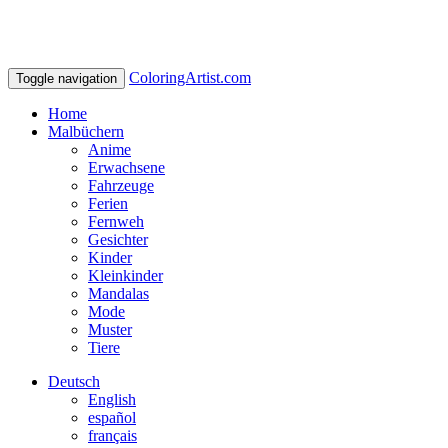
ColoringArtist.com
Toggle navigation
Home
Malbüchern
Anime
Erwachsene
Fahrzeuge
Ferien
Fernweh
Gesichter
Kinder
Kleinkinder
Mandalas
Mode
Muster
Tiere
Deutsch
English
español
français