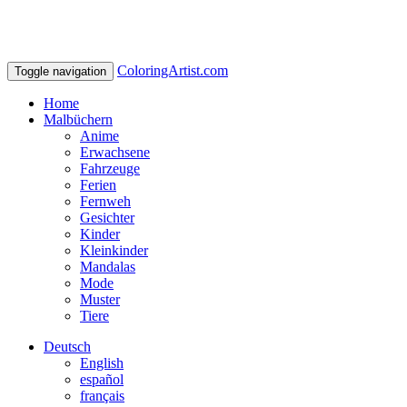
ColoringArtist.com
Toggle navigation
Home
Malbüchern
Anime
Erwachsene
Fahrzeuge
Ferien
Fernweh
Gesichter
Kinder
Kleinkinder
Mandalas
Mode
Muster
Tiere
Deutsch
English
español
français