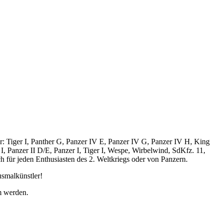
er: Tiger I, Panther G, Panzer IV E, Panzer IV G, Panzer IV H, King
I, Panzer II D/E, Panzer I, Tiger I, Wespe, Wirbelwind, SdKfz. 11,
ür jeden Enthusiasten des 2. Weltkriegs oder von Panzern.
usmalkünstler!
m werden.