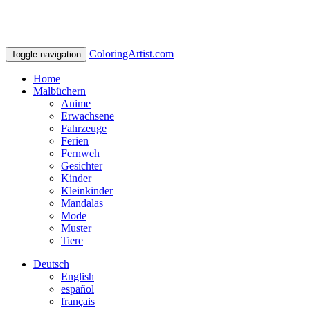
ColoringArtist.com
Toggle navigation
Home
Malbüchern
Anime
Erwachsene
Fahrzeuge
Ferien
Fernweh
Gesichter
Kinder
Kleinkinder
Mandalas
Mode
Muster
Tiere
Deutsch
English
español
français