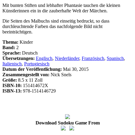
Mit bunten Stiften und lebhafter Phantasie tauchen die kleinen
Künstlerinnen ein in die zauberhafte Welt der Märchen.
Die Seiten des Malbuchs sind einseitig bedruckt, so dass
durchleuchtende Farben das nachfolgende Bild nicht
beeinträchtigen.
Thema:
Kinder
Band:
2
Sprache:
Deutsch
Übersetzungen:
Englisch
,
Niederländer
,
Französisch
,
Spanisch
,
Italienisch
,
Portugiesisch
Datum der Veröffentlichung:
Mai 30, 2015
Zusammengestellt von:
Nick Snels
Größe:
8.5 x 11 Zoll
ISBN-10:
151414672X
ISBN-13:
978-1514146729
Download Sudoku Game From