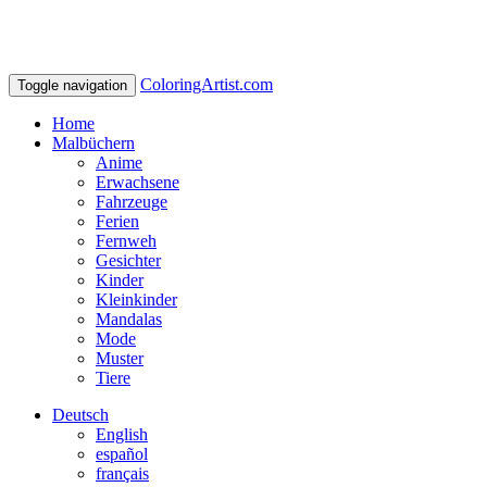
ColoringArtist.com
Toggle navigation
Home
Malbüchern
Anime
Erwachsene
Fahrzeuge
Ferien
Fernweh
Gesichter
Kinder
Kleinkinder
Mandalas
Mode
Muster
Tiere
Deutsch
English
español
français